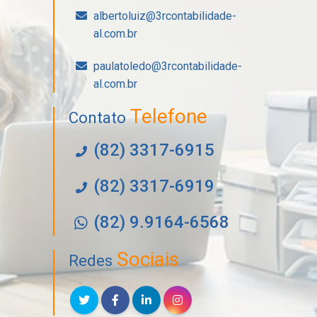
albertoluiz@3rcontabilidade-
al.com.br
paulatoledo@3rcontabilidade-
al.com.br
Telefone
Contato
(82) 3317-6915
(82) 3317-6919
(82) 9.9164-6568
Sociais
Redes